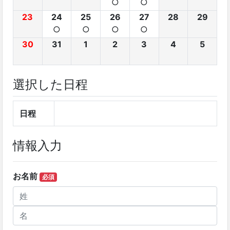
○
○
23
24
25
26
27
28
29
○
○
○
○
30
31
1
2
3
4
5
選択した日程
日程
情報入力
お名前
必須